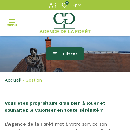
0
Fr
Espace propriétaire
Menu
Accès extranet
accueil
Filtrer
ventes
locations
Accueil
Gestion
estimation
Vous êtes propriétaire d’un bien à louer et
gestion
souhaitez le valoriser en toute sérénité ?
contact
L’
Agence de la Forêt
met à votre service son