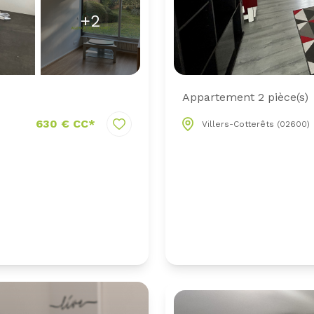
+2
Appartement 2 pièce(s)
630 € CC*
Villers-Cotterêts (02600)