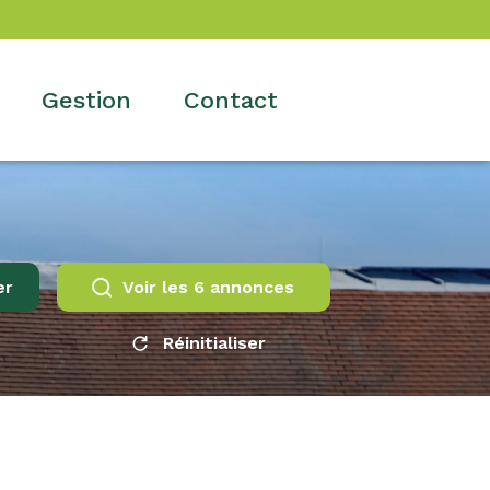
gestion
contact
er
Voir les
6
annonces
Réinitialiser