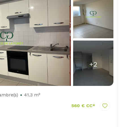
+2
ambre(s)
41.3 m²
560 € CC*