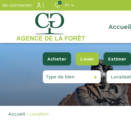
0
Se connecter
Fr
Espace propriétaire
accuei
Accès extranet
Acheter
Louer
Estimer
Type de bien
De l'ancien
à l'année
Accueil
Location