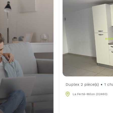
Duplex 2 pièce(s)
1 ch
La Ferté-Milon (02460)