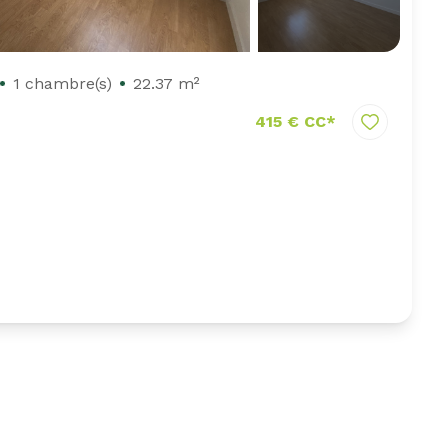
1 chambre(s)
22.37 m²
415 € CC*