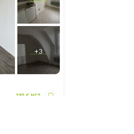
+3
395 € HC*