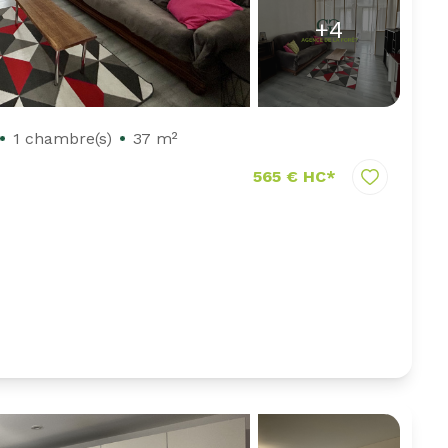
+4
1 chambre(s)
37 m²
565 € HC*