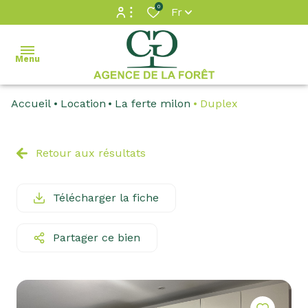
0
Fr
Espace propriétaire
Menu
Accès extranet
Accueil
Location
La ferte milon
Duplex
accueil
ventes
Retour aux résultats
locations
Télécharger la fiche
estimation
Partager ce bien
gestion
contact