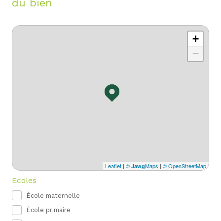
du bien
+
−
Leaflet
|
©
Maps
|
© OpenStreetMap
Jawg
Ecoles
École maternelle
École primaire