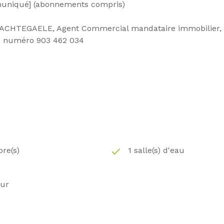
muniqué] (abonnements compris)
e NACHTEGAELE, Agent Commercial mandataire immobilier,
e numéro 903 462 034
re(s)
1 salle(s) d'eau
eur