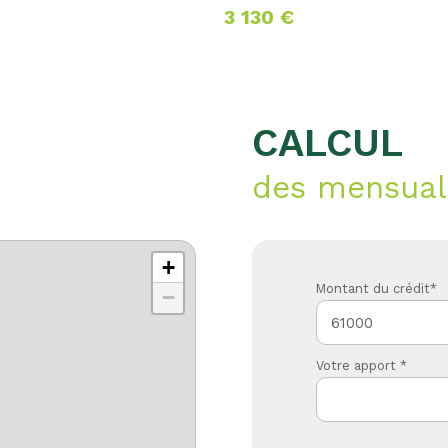
3 130 €
CALCUL
des mensual
+
Montant du crédit*
−
Votre apport *