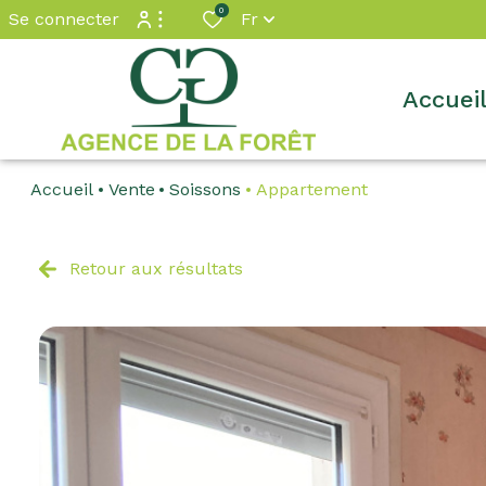
0
Se connecter
Fr
Espace propriétaire
accuei
Accès extranet
Accueil
Vente
Soissons
Appartement
Retour aux résultats