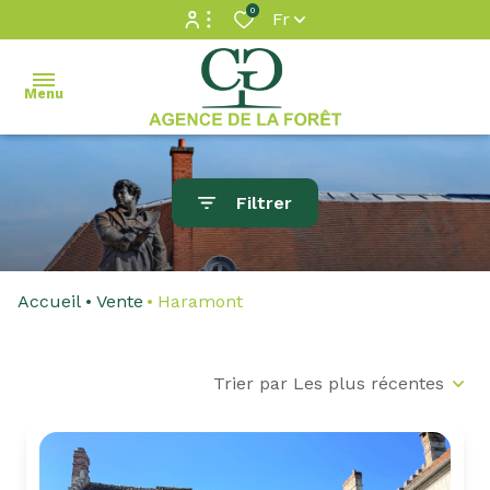
0
Fr
Espace propriétaire
Menu
Accès extranet
accueil
Filtrer
ventes
locations
Accueil
Vente
Haramont
estimation
Trier par Les plus récentes
gestion
contact