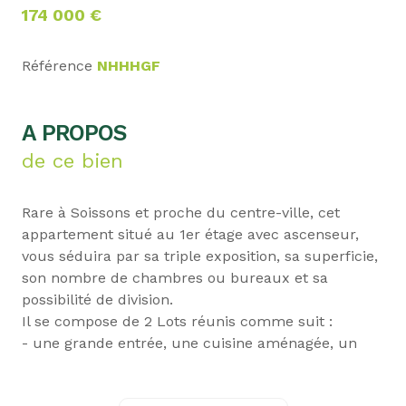
174 000 €
Référence
NHHHGF
A PROPOS
de ce bien
Rare à Soissons et proche du centre-ville, cet
appartement situé au 1er étage avec ascenseur,
vous séduira par sa triple exposition, sa superficie,
son nombre de chambres ou bureaux et sa
possibilité de division.
Il se compose de 2 Lots réunis comme suit :
- une grande entrée, une cuisine aménagée, un
grand séjour d’environ 46m² avec baies vitrées
donnant sur un balcon, 6 chambres ou bureaux