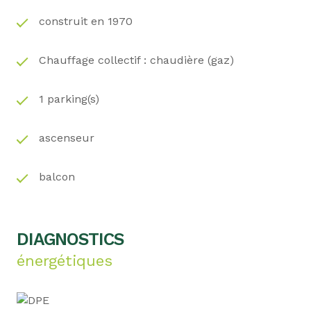
annuelles d'énergie pour un usage standard : entre
construit en 1970
2 350 € et 3 230 € par an. Prix moyens des
énergies indexés au 01/01/2021 (abonnements
compris)
Chauffage collectif : chaudière (gaz)
Les informations sur les risques auxquels ce bien
est exposé sont disponibles sur le site Géorisques :
1 parking(s)
www.georisques.gouv.fr
N’attendez plus, venez la visiter avec Mme Camille
ascenseur
NACHTEGAELE, Agent Commercial mandataire
immobilier, immatriculée au registre des agents
commerciaux (RSAC) du Tribunal de Commerce
balcon
de Soissons sous le numéro 903 462 034
DIAGNOSTICS
énergétiques