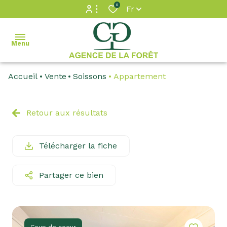
0
Fr
Espace propriétaire
Menu
Accès extranet
Accueil
Vente
Soissons
Appartement
accueil
ventes
Retour aux résultats
locations
Télécharger la fiche
estimation
Partager ce bien
gestion
contact